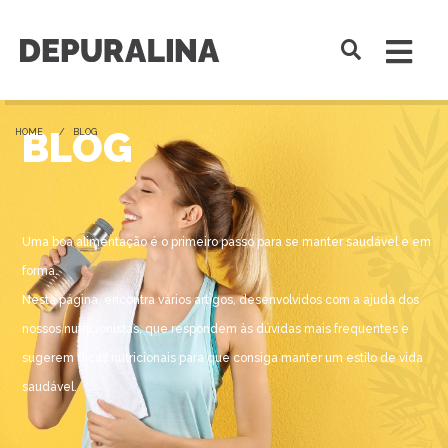
BLOG
HOME
BLOG
Uma boa alimentação é o primeiro passo para se manter saudável e em
forma.
Nesta página, encontra vários artigos, desenvolvidos com a ajuda dos
nossos nutricionistas, que respondem às dúvidas mais frequentes e
sugerem dicas nutricionais para que consiga manter um estilo de vida
saudável.