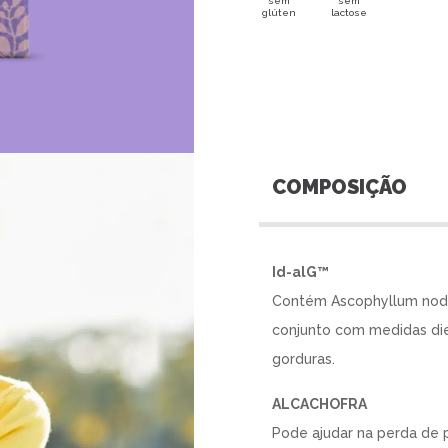
sem
sem
glúten
lactose
COMPOSIÇÃO
Id-alG™
Contém Ascophyllum nodo
conjunto com medidas die
gorduras.
ALCACHOFRA
Pode ajudar na perda de 