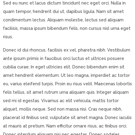
Sed eu nunc et lacus dictum tincidunt nec eget orci. Nulla in
quam tempor, hendrerit dui ut, dapibus ligula. Nam sit amet
condimentum lectus. Aliquam molestie, lectus sed aliquam
facilisis, massa ipsum bibendum felis, non cursus nisl urna eget
risus.
Donec id dui rhoncus, facilisis ex vel, pharetra nibh. Vestibulum
ante ipsum primis in faucibus orci luctus et ultrices posuere
cubilia curae; In eget ultricies elit. Donec bibendum enim sit
amet hendrerit elementum. Ut leo magna, imperdiet ac tortor
eu, varius eleifend turpis. Proin eu risus velit. Maecenas lobortis
felis tellus, sit amet rutrum urna aliquam quis. Integer aliquam
sed mi id egestas. Vivamus ac elit vehicula, mattis tortor
aliquet, mollis neque. Sed non massa nisi. Cras neque nibh,
placerat id finibus sed, vulputate sit amet magna. Donec iaculis
at mauris at pretium. Nam efficitur ornare risus, ac finibus orci.
Donec interdum aliquam nisi nec egestas. Donec sodales